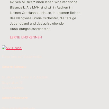
aktiven Musiker*innen leben wir sinfonische
Blasmusik. Als MVH sind wir in Aachen im
kleinen Ort Hahn zu Hause. In unseren Reihen:
das klangvolle Große Orchester, die fetzige
Jugendband und das aufstrebende
Ausbildungsblasorchester.
LERNE UNS KENNEN
Folge uns auf Socialmedia:
Unsere Adresse:
Musikverein Hahn e.V. Aachen
Siegelallee 16
52066 Aachen
Unser Probenort:
Grundschule Walheim